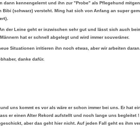
hn dann kennengelernt und ihn zur "Probe" als Pflegehund mitge
n Bibi (schwarz) versteht. Ming hat sich von Anfang an super gema
ert).
l. An der Leine geht er inzwischen sehr gut und lässt sich auch bei
 Männern hat er schnell abgelegt und wird immer souveräner.
e Situationen irritieren ihn noch etwas, aber wir arbeiten daran
ebhaber, danke dafür.
ns und uns kommt es vor als wäre er schon immer bei uns. Er hat ei
ass er einen Alter Rekord aufstellt und noch lange uns begleitet !
r geschickt, aber das geht hier nicht. Auf jeden Fall geht es ihm 