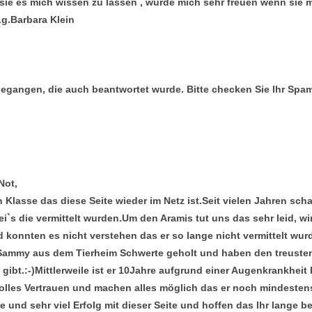
 sie es mich wissen zu lassen , würde mich sehr freuen wenn sie 
Lg.Barbara Klein
ingegangen, die auch beantwortet wurde. Bitte checken Sie Ihr Spamo
Not,
ch Klasse das diese Seite wieder im Netz ist.Seit vielen Jahren sc
ei`s die vermittelt wurden.Um den Aramis tut uns das sehr leid, w
konnten es nicht verstehen das er so lange nicht vermittelt wur
Sammy aus dem Tierheim Schwerte geholt und haben den treuste
ibt.:-)Mittlerweile ist er 10Jahre aufgrund einer Augenkrankheit l
olles Vertrauen und machen alles möglich das er noch mindestens 
und sehr viel Erfolg mit dieser Seite und hoffen das Ihr lange be