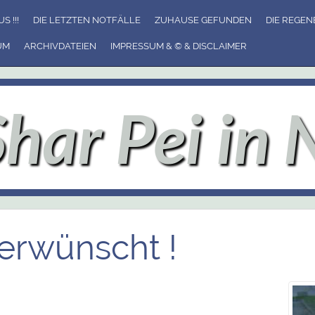
S !!!
DIE LETZTEN NOTFÄLLE
ZUHAUSE GEFUNDEN
DIE REGE
UM
ARCHIVDATEIEN
IMPRESSUM & © & DISCLAIMER
Shar Pei in 
erwünscht !