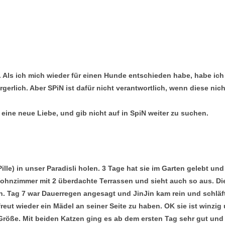
o. Als ich mich wieder für einen Hunde entschieden habe, habe ic
gerlich. Aber SPiN ist dafür nicht verantwortlich, wenn diese nich
 eine neue Liebe, und gib nicht auf in SpiN weiter zu suchen.
Pille) in unser Paradisli holen. 3 Tage hat sie im Garten gelebt un
Wohnzimmer mit 2 überdachte Terrassen und sieht auch so aus. Di
n. Tag 7 war Dauerregen angesagt und JinJin kam rein und schläft
reut wieder ein Mädel an seiner Seite zu haben. OK sie ist winzig
Größe. Mit beiden Katzen ging es ab dem ersten Tag sehr gut und 