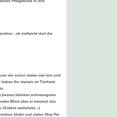
meinen Pflegehund in ihre
rdner , ob vielleicht dort die
hauen wir schon immer mal rein und
ir haben Ihn damals im Tierheim
de.
n,besten,liebsten,schmusigsten
eider Blind aber er meistert das
10Jahre weiterlebt.:-)
stehen bleibt und vielen Shar Pei