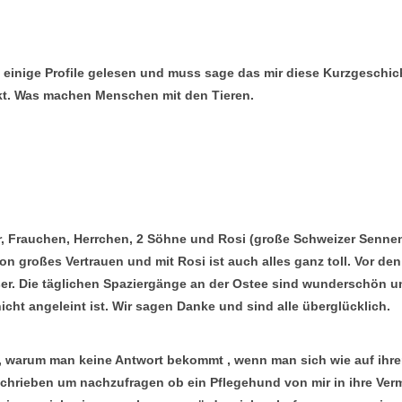
ch einige Profile gelesen und muss sage das mir diese Kurzgeschic
kt. Was machen Menschen mit den Tieren.
ir, Frauchen, Herrchen, 2 Söhne und Rosi (große Schweizer Senne
n großes Vertrauen und mit Rosi ist auch alles ganz toll. Vor de
r. Die täglichen Spaziergänge an der Ostee sind wunderschön und
nicht angeleint ist. Wir sagen Danke und sind alle überglücklich.
 , warum man keine Antwort bekommt , wenn man sich wie auf ihrer
chrieben um nachzufragen ob ein Pflegehund von mir in ihre Ver